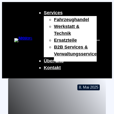
Zum
Inhalt
Services
springen
Fahrzeughandel
Werkstatt &
Technik
Ersatzteile
B2B Services &
Verwaltungsservice
Über uns
Kontakt
8. Mai 2025