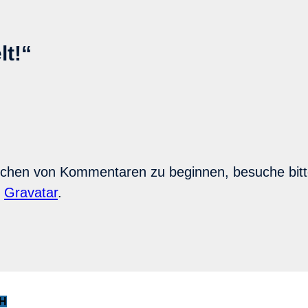
lt!“
schen von Kommentaren zu beginnen, besuche bit
n
Gravatar
.
bH