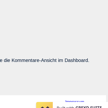
te die Kommentare-Ansicht im Dashboard.
Impressum
Instagram
LinkedIn
Built with
GREYD.SUITE