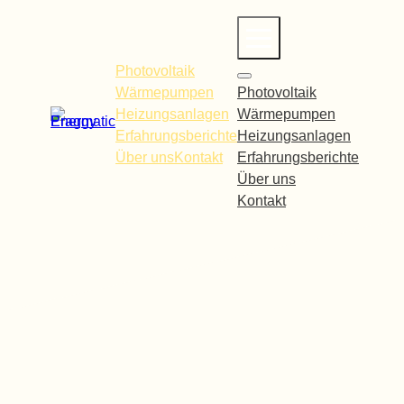
Zum
Inhalt
springen
Photovoltaik
Wärmepumpen
Photovoltaik
Heizungsanlagen
Wärmepumpen
Erfahrungsberichte
Heizungsanlagen
Über uns
Kontakt
Erfahrungsberichte
Über uns
Kontakt