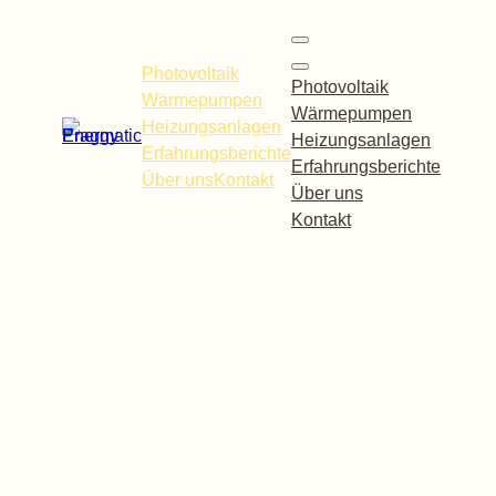
Zum
Inhalt
Photovoltaik
springen
Photovoltaik
Wärmepumpen
Wärmepumpen
Heizungsanlagen
Heizungsanlagen
Erfahrungsberichte
Erfahrungsberichte
Über uns
Kontakt
Über uns
Kontakt