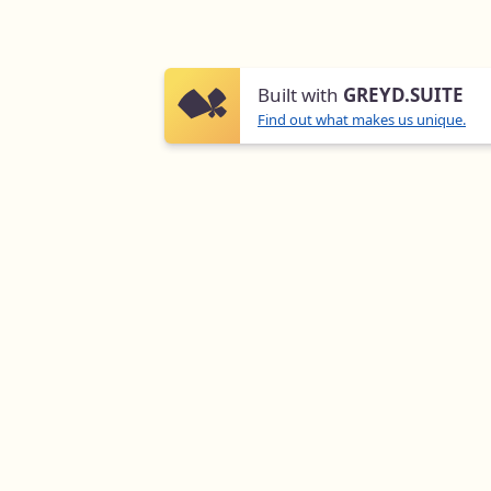
Steht das Haus unter
Denkmalschutz?
Built with
GREYD.SUITE
Wählen Sie ihre Option aus
*
Find out what makes us unique.
Ja
Nein
Wo befindet sich ihr Hausanschluss?
Wählen Sie ihre Option aus
*
Keller
Dach
Keins von Beiden
Um welchen Gebäudetyp handelt es
sich?