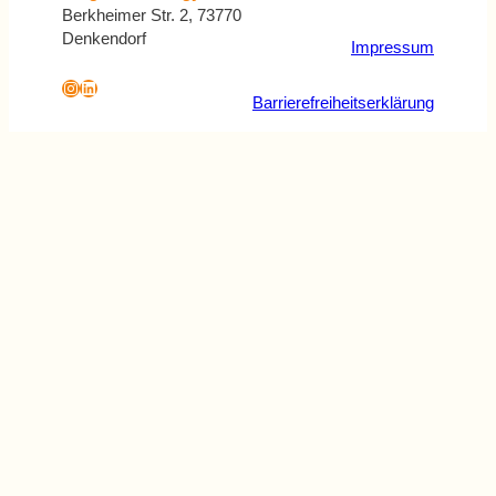
Berkheimer Str. 2, 73770
Denkendorf
Impressum
Instagram
LinkedIn
Barrierefreiheitserklärung
Formular überspringen
Schritt X von Y
Bedarfsklärung
Für welches Energiesystem interessieren
Sie sich?
Mehrfachauswahl
Wählen Sie ihre Option aus
*
möglich.
×
Photovoltaik