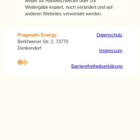
weder für Handelszwecke oder zur
Weitergabe kopiert, noch verändert und auf
anderen Websites verwendet werden.
Datenschutz
Pragmatic Energy
Berkheimer Str. 2, 73770
Denkendorf
Impressum
Instagram
LinkedIn
Barrierefreiheitserklärung
Formular überspringen
Schritt X von Y
Bedarfsklärung
Für welches Energiesystem interessieren