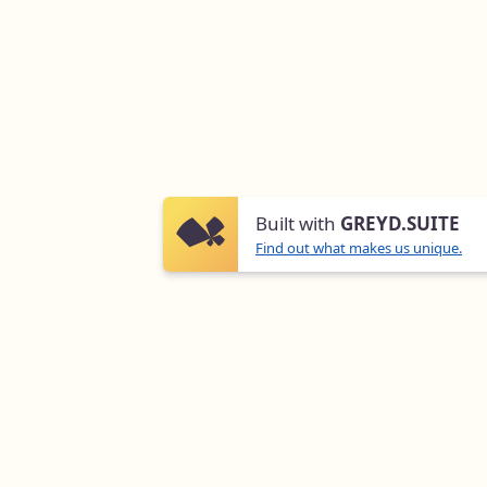
Geben Sie die passende Jahreszahl ein
*
Bitte als Jahreszahl angeben. Falls sie
es nicht wissen geben Sie eine
möglichst genaue Schätzung ab.
×
Steht das Haus unter
Denkmalschutz?
Built with
GREYD.SUITE
Wählen Sie ihre Option aus
*
Find out what makes us unique.
Ja
Nein
Wo befindet sich ihr Hausanschluss?
Wählen Sie ihre Option aus
*
Keller
Dach