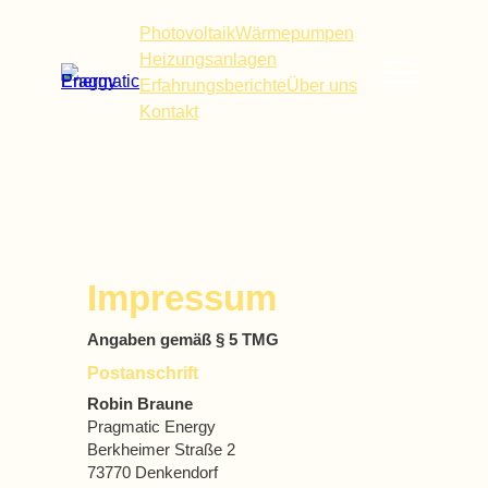
Zum
Photovoltaik
Wärmepumpen
Inhalt
Heizungsanlagen
springen
Erfahrungsberichte
Über uns
Kontakt
Impressum
Angaben gemäß § 5 TMG
Postanschrift
Robin Braune
Pragmatic Energy
Berkheimer Straße 2
73770 Denkendorf