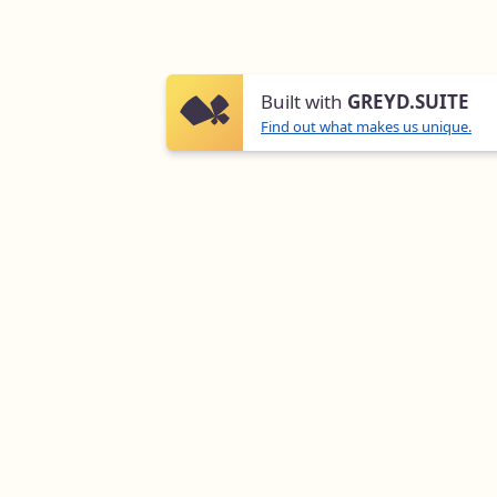
Steht das Haus unter
Denkmalschutz?
Built with
GREYD.SUITE
Wählen Sie ihre Option aus
*
Find out what makes us unique.
Ja
Nein
Wo befindet sich ihr Hausanschluss?
Wählen Sie ihre Option aus
*
Keller
Dach
Keins von Beiden
Um welchen Gebäudetyp handelt es