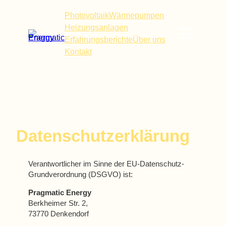
Zum
Photovoltaik
Wärmepumpen
Inhalt
Heizungsanlagen
springen
Erfahrungsberichte
Über uns
Kontakt
Datenschutzerklärung
Verantwortlicher im Sinne der EU-Datenschutz-
Grundverordnung (DSGVO) ist:
Pragmatic Energy
Berkheimer Str. 2,
73770 Denkendorf