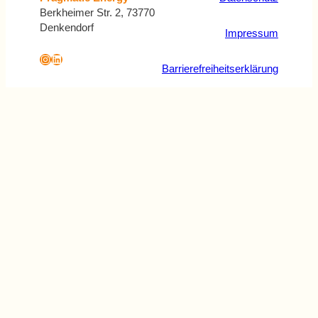
Berkheimer Str. 2, 73770
Denkendorf
Impressum
Instagram
LinkedIn
Barrierefreiheitserklärung
Formular überspringen
Schritt X von Y
Bedarfsklärung
Für welches Energiesystem interessieren
Sie sich?
Mehrfachauswahl
Wählen Sie ihre Option aus
*
möglich.
×
Photovoltaik